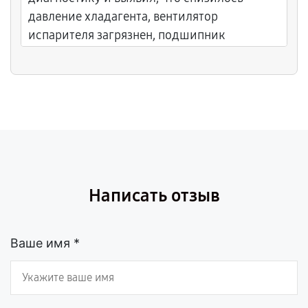
давление хладагента, вентилятор
испарителя загрязнен, подшипник
компрессора износился. Провел заправку
хладагента, очистил вентилятор,
отрегулировал компрессор, заменил
амортизирующие прокладки. После всех
работ холодильник заработал стабильно.
Очень остался доволен результатом.
Написать отзыв
Ваше имя *