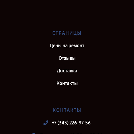
Сервис центр Maytag в г. Воронеж
Сервис центр Maytag в г. Саратов
Сервис центр Maytag в г. Самара
СТРАНИЦЫ
Сервис центр Maytag в г. Киров
Цены на ремонт
Отзывы
Доставка
Контакты
КОНТАКТЫ
+7 (343) 226-97-56